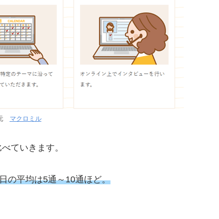
用元
マクロミル
比べていきます。
日の平均は5通～10通ほど。