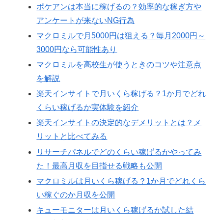
ポケアンは本当に稼げるの？効率的な稼ぎ方や
アンケートが来ないNG行為
マクロミルで月5000円は狙える？毎月2000円～
3000円なら可能性あり
マクロミルを高校生が使うときのコツや注意点
を解説
楽天インサイトで月いくら稼げる？1か月でどれ
くらい稼げるか実体験を紹介
楽天インサイトの決定的なデメリットとは？メ
リットと比べてみる
リサーチパネルでどのくらい稼げるかやってみ
た！最高月収を目指せる戦略も公開
マクロミルは月いくら稼げる？1か月でどれくら
い稼ぐのか月収を公開
キューモニターは月いくら稼げるか試した結