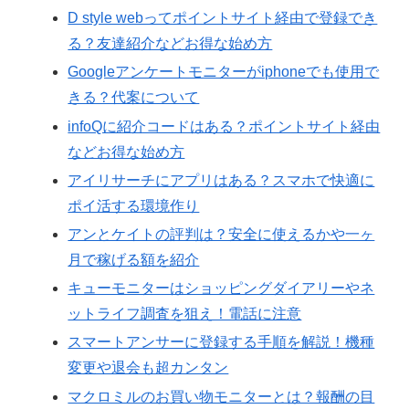
D style webってポイントサイト経由で登録でき
る？友達紹介などお得な始め方
Googleアンケートモニターがiphoneでも使用で
きる？代案について
infoQに紹介コードはある？ポイントサイト経由
などお得な始め方
アイリサーチにアプリはある？スマホで快適に
ポイ活する環境作り
アンとケイトの評判は？安全に使えるかや一ヶ
月で稼げる額を紹介
キューモニターはショッピングダイアリーやネ
ットライフ調査を狙え！電話に注意
スマートアンサーに登録する手順を解説！機種
変更や退会も超カンタン
マクロミルのお買い物モニターとは？報酬の目