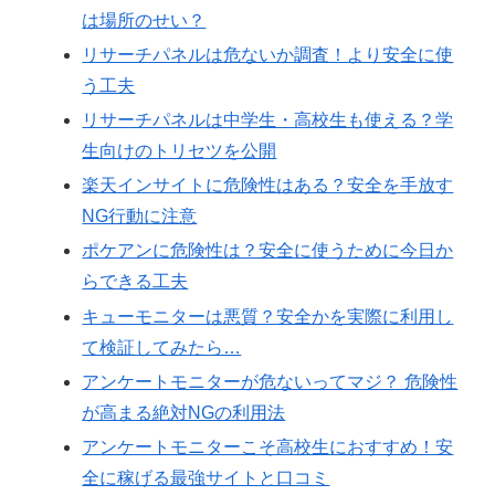
は場所のせい？
リサーチパネルは危ないか調査！より安全に使
う工夫
リサーチパネルは中学生・高校生も使える？学
生向けのトリセツを公開
楽天インサイトに危険性はある？安全を手放す
NG行動に注意
ポケアンに危険性は？安全に使うために今日か
らできる工夫
キューモニターは悪質？安全かを実際に利用し
て検証してみたら…
アンケートモニターが危ないってマジ？ 危険性
が高まる絶対NGの利用法
アンケートモニターこそ高校生におすすめ！安
全に稼げる最強サイトと口コミ