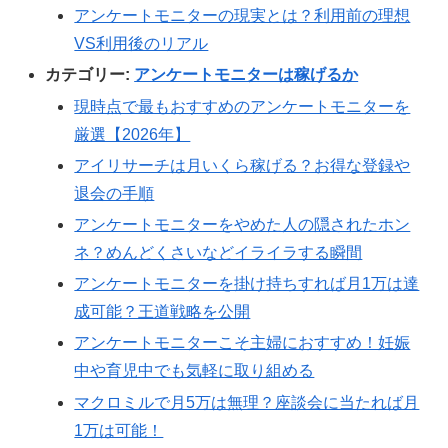
アンケートモニターの現実とは？利用前の理想
VS利用後のリアル
カテゴリー:
アンケートモニターは稼げるか
現時点で最もおすすめのアンケートモニターを
厳選【2026年】
アイリサーチは月いくら稼げる？お得な登録や
退会の手順
アンケートモニターをやめた人の隠されたホン
ネ？めんどくさいなどイライラする瞬間
アンケートモニターを掛け持ちすれば月1万は達
成可能？王道戦略を公開
アンケートモニターこそ主婦におすすめ！妊娠
中や育児中でも気軽に取り組める
マクロミルで月5万は無理？座談会に当たれば月
1万は可能！