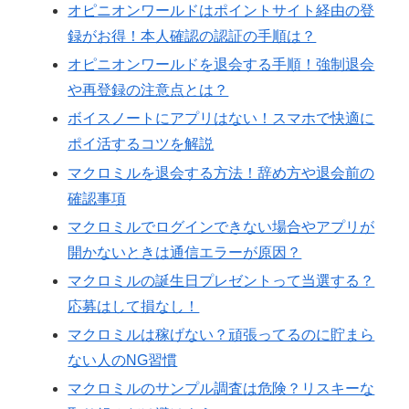
オピニオンワールドはポイントサイト経由の登
録がお得！本人確認の認証の手順は？
オピニオンワールドを退会する手順！強制退会
や再登録の注意点とは？
ボイスノートにアプリはない！スマホで快適に
ポイ活するコツを解説
マクロミルを退会する方法！辞め方や退会前の
確認事項
マクロミルでログインできない場合やアプリが
開かないときは通信エラーが原因？
マクロミルの誕生日プレゼントって当選する？
応募はして損なし！
マクロミルは稼げない？頑張ってるのに貯まら
ない人のNG習慣
マクロミルのサンプル調査は危険？リスキーな