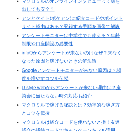
マクロミルのオンラインインタビューって顔を
出しても安全？
アンとケイト(ポケアン)に紹介コードやポイント
サイト経由はある？登録する手順を画像で解説
アンケートモニターは中学生でも使える？年齢
制限や口座開設の必要性
infoQからアンケートが来ないのはなぜ？来なく
なった原因と稼げないときの解決策
Googleアンケートモニターが来ない原因は？頻
度を増やすコツを伝授
D style webからアンケートが来ない理由は？座
談会に当たらない時の対応も紹介
マクロミルで稼げる秘訣とは？効率的な稼ぎ方
とコツを伝授
マクロミルは紹介コードを使わないと損！友達
紹介の招待コードでキャンペーンをフル活用