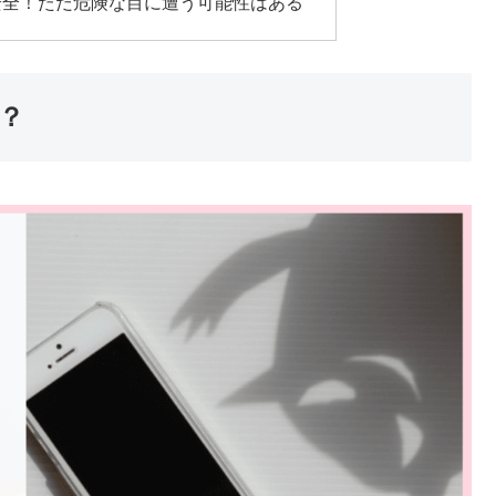
安全！ただ危険な目に遭う可能性はある
？